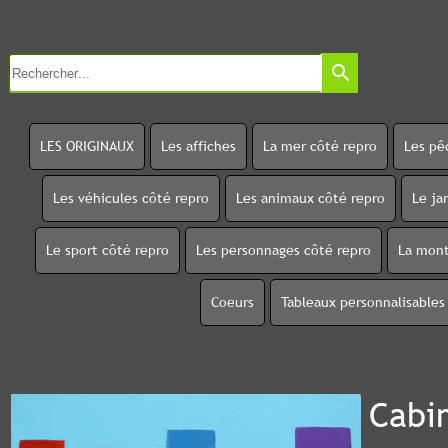
search
LES ORIGINAUX
Les affiches
La mer côté repro
Les pê
Les véhicules côté repro
Les animaux côté repro
Le ja
Le sport côté repro
Les personnages côté repro
La mont
Coeurs
Tableaux personnalisables
Cabi