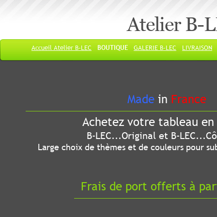
Atelier B-
Accueil Atelier B-LEC
BOUTIQUE
GALERIE B-LEC
LIVRAISON
Made
in
France
Achetez votre tableau en 
B-LEC...Original et B-LEC...Côté
Large choix de thèmes et de couleurs pour sub
Frais de port offerts à par