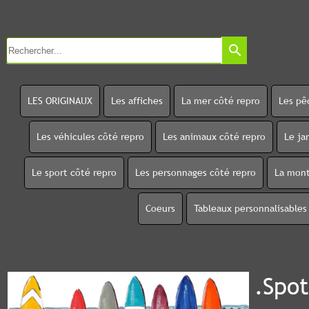
search
LES ORIGINAUX
Les affiches
La mer côté repro
Les pê
Les véhicules côté repro
Les animaux côté repro
Le ja
Le sport côté repro
Les personnages côté repro
La mont
Coeurs
Tableaux personnalisables
.Spot