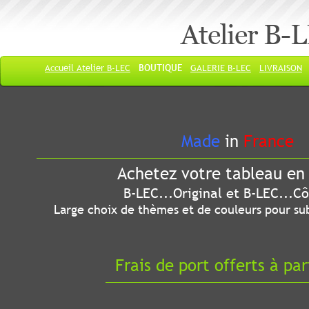
Atelier B-
Accueil Atelier B-LEC
BOUTIQUE
GALERIE B-LEC
LIVRAISON
Made
in
France
Achetez votre tableau en 
B-LEC...Original et B-LEC...Côté
Large choix de thèmes et de couleurs pour sub
Frais de port offerts à par