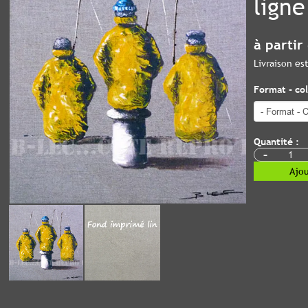
ligne
à partir
Livraison e
Format - col
Quantité :
-
Ajou