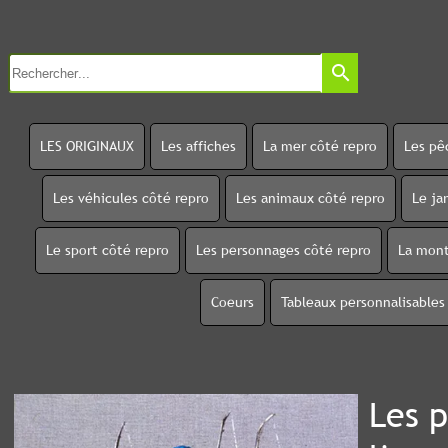
search
LES ORIGINAUX
Les affiches
La mer côté repro
Les pê
Les véhicules côté repro
Les animaux côté repro
Le ja
Le sport côté repro
Les personnages côté repro
La mont
Coeurs
Tableaux personnalisables
Les p