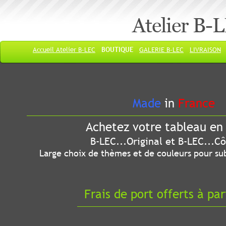
Atelier B-
Accueil Atelier B-LEC
BOUTIQUE
GALERIE B-LEC
LIVRAISON
Made
in
France
Achetez votre tableau en 
B-LEC...Original et B-LEC...Côté
Large choix de thèmes et de couleurs pour sub
Frais de port offerts à par