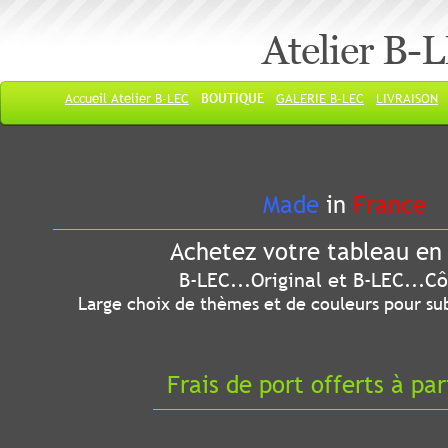
Atelier B-
Accueil Atelier B-LEC
BOUTIQUE
GALERIE B-LEC
LIVRAISON
Made
in
France
Achetez votre tableau en 
B-LEC...Original et B-LEC...Côté
Large choix de thèmes et de couleurs pour sub
Frais de port offerts à par