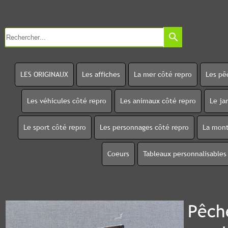
search
LES ORIGINAUX
Les affiches
La mer côté repro
Les pê
Les véhicules côté repro
Les animaux côté repro
Le ja
Le sport côté repro
Les personnages côté repro
La mont
Coeurs
Tableaux personnalisables
Pêche