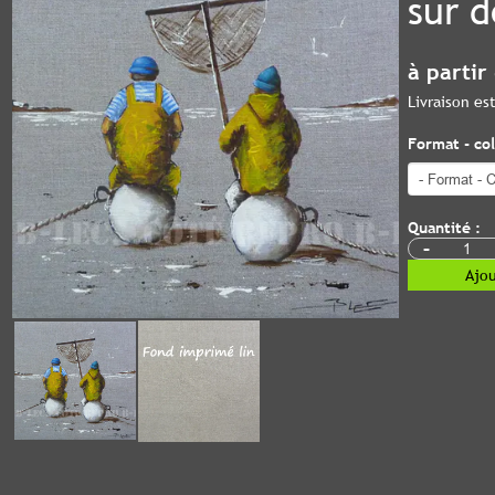
sur 
à partir
Livraison e
Format - col
Quantité :
-
Ajou