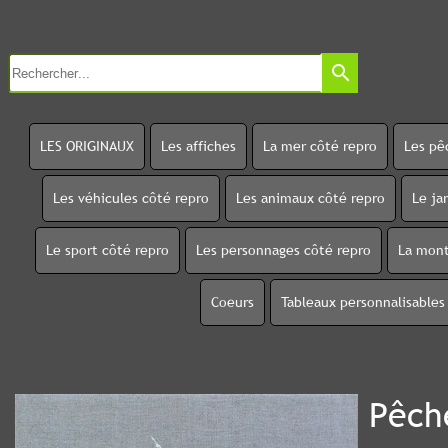
search
LES ORIGINAUX
Les affiches
La mer côté repro
Les pê
Les véhicules côté repro
Les animaux côté repro
Le ja
Le sport côté repro
Les personnages côté repro
La mont
Coeurs
Tableaux personnalisables
Pêch