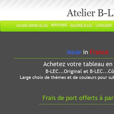
Atelier B-
Accueil Atelier B-LEC
BOUTIQUE
GALERIE B-LEC
LIVRAISON
Made
in
France
Achetez votre tableau en 
B-LEC...Original et B-LEC...Côté
Large choix de thèmes et de couleurs pour sub
Frais de port offerts à par