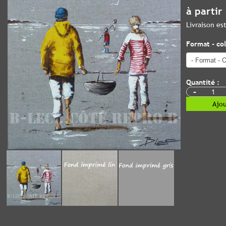
à partir
Livraison e
Format - col
Quantité :
-
Ajou