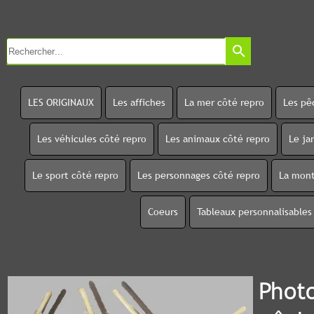
search
LES ORIGINAUX
Les affiches
La mer côté repro
Les pê
Les véhicules côté repro
Les animaux côté repro
Le ja
Le sport côté repro
Les personnages côté repro
La mont
Coeurs
Tableaux personnalisables
Phot