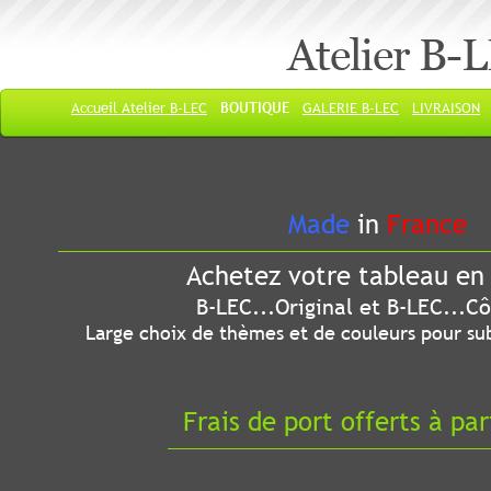
Atelier B-
Accueil Atelier B-LEC
BOUTIQUE
GALERIE B-LEC
LIVRAISON
Made
in
France
Achetez votre tableau en 
B-LEC...Original et B-LEC...Côté
Large choix de thèmes et de couleurs pour sub
Frais de port offerts à par