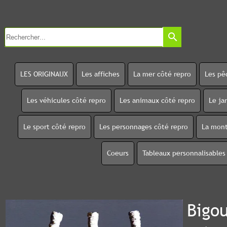
search
LES ORIGINAUX
Les affiches
La mer côté repro
Les pê
Les véhicules côté repro
Les animaux côté repro
Le ja
Le sport côté repro
Les personnages côté repro
La mont
Coeurs
Tableaux personnalisables
Bigo