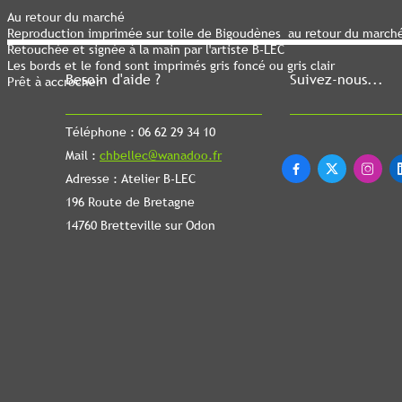
Au retour du marché
Reproduction imprimée sur toile de Bigoudènes au retour du march
Retouchée et signée à la main par l'artiste B-LEC
Les bords et le fond sont imprimés gris foncé ou gris clair
Besoin d'aide ?
Suivez-nous...
Prêt à accrocher
Téléphone : 06 62 29 34 10
Mail :
chbellec@wanadoo.fr



Adresse : Atelier B-LEC
196 Route de Bretagne
14760 Bretteville sur Odon