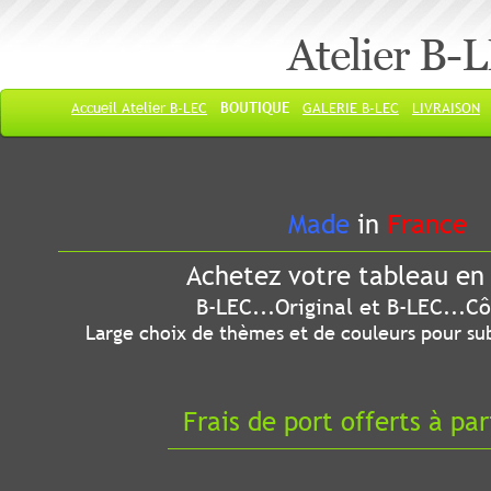
Atelier B-
Accueil Atelier B-LEC
BOUTIQUE
GALERIE B-LEC
LIVRAISON
Made
in
France
Achetez votre tableau en 
B-LEC...Original et B-LEC...Côté
Large choix de thèmes et de couleurs pour sub
Frais de port offerts à par