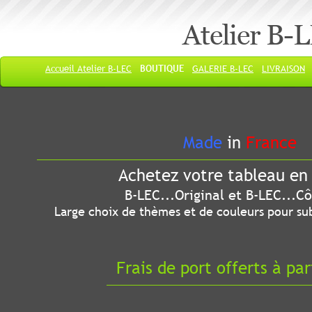
Atelier B-
Accueil Atelier B-LEC
BOUTIQUE
GALERIE B-LEC
LIVRAISON
Made
in
France
Achetez votre tableau en 
B-LEC...Original et B-LEC...Côté
Large choix de thèmes et de couleurs pour sub
Frais de port offerts à par