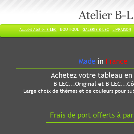
Atelier B-
Accueil Atelier B-LEC
BOUTIQUE
GALERIE B-LEC
LIVRAISON
Made
in
France
Achetez votre tableau en 
B-LEC...Original et B-LEC...Côté
Large choix de thèmes et de couleurs pour sub
Frais de port offerts à par