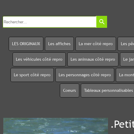
search
LES ORIGINAUX
Les affiches
La mer côté repro
Les pê
Les véhicules côté repro
Les animaux côté repro
Le ja
Le sport côté repro
Les personnages côté repro
La mont
Coeurs
Tableaux personnalisables
.Peti