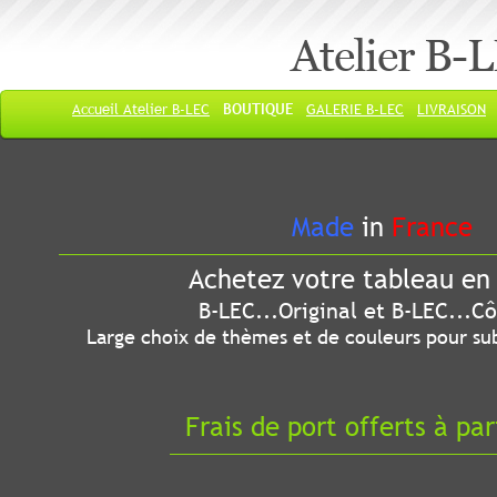
Atelier B-
Accueil Atelier B-LEC
BOUTIQUE
GALERIE B-LEC
LIVRAISON
Made
in
France
Achetez votre tableau en 
B-LEC...Original et B-LEC...Côté
Large choix de thèmes et de couleurs pour sub
Frais de port offerts à par