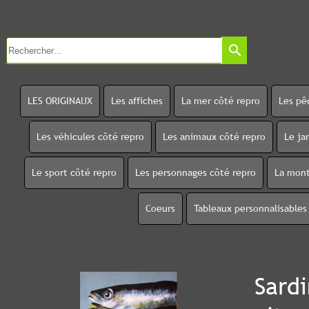
search
LES ORIGINAUX
Les affiches
La mer côté repro
Les pê
Les véhicules côté repro
Les animaux côté repro
Le ja
Le sport côté repro
Les personnages côté repro
La mont
Coeurs
Tableaux personnalisables
Sardi