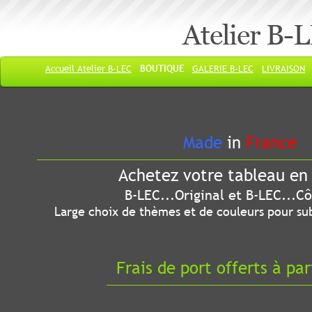
Atelier B-
Accueil Atelier B-LEC
BOUTIQUE
GALERIE B-LEC
LIVRAISON
Made
in
France
Achetez votre tableau en 
B-LEC...Original et B-LEC...Côté
Large choix de thèmes et de couleurs pour sub
Frais de port offerts à par