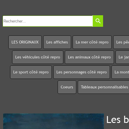
search
LES ORIGINAUX
Les affiches
La mer côté repro
Les pê
Les véhicules côté repro
Les animaux côté repro
Le ja
Le sport côté repro
Les personnages côté repro
La mont
Coeurs
Tableaux personnalisables
Les 