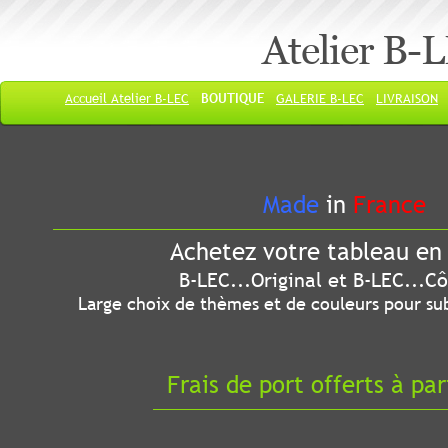
Atelier B-
Accueil Atelier B-LEC
BOUTIQUE
GALERIE B-LEC
LIVRAISON
Made
in
France
Achetez votre tableau en 
B-LEC...Original et B-LEC...Côté
Large choix de thèmes et de couleurs pour sub
Frais de port offerts à par