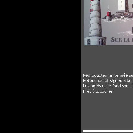
Reproduction imprimée sur
Retouchée et signée à la 
Les bords et le fond sont 
Prêt à accocher