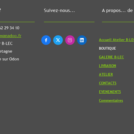
?
Suivez-nous...
A propos... de
2 29 34 10
wanadoo.fr
Accueil Atelier B-LE




r B-LEC
BOUTIQUE
etagne
GALERIE B-LEC
e sur Odon
LIVRAISON
ATELIER
CONTACTS
EVENEMENTS
Commentaires
Revenir en
haut