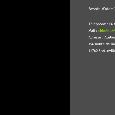
Besoin d'aide 
Téléphone : 06 6
Mail :
chbellec@
Adresse : Atelie
196 Route de Br
14760 Brettevill