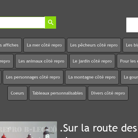
search
s affiches
La mer côté repro
Les pêcheurs côté repro
Les b
 repro
Les animaux côté repro
Le jardin côté repro
Pour les 
Les personnages côté repro
La montagne côté repro
La gou
Coeurs
Tableaux personnalisables
Divers côté repro
.Sur la route des