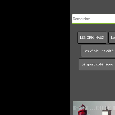
LES ORIGINAUX
Le
Les véhicules côté
Le sport côté repro