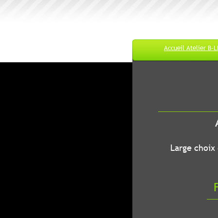
Accueil Atelier B-
M
A
B-LEC...O
Large choix de
Fr