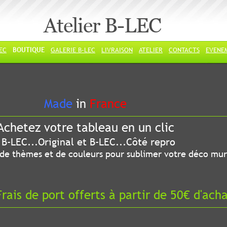
Atelier B-LEC
LEC
BOUTIQUE
GALERIE B-LEC
LIVRAISON
ATELIER
CONTACTS
EVENE
ade
in
France
chetez votre tableau en un clic
riginal et B-LEC...Côté repro
 thèmes et de couleurs pour sublimer votre déco mur
ais de port offerts à partir de 50€ d'ach