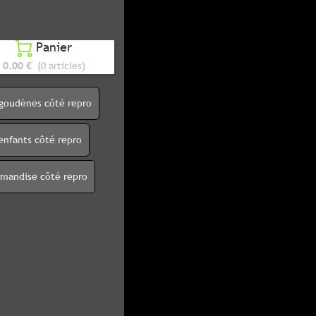
Panier

0.00 €
(0 articles)
igoudènes côté repro
enfants côté repro
rmandise côté repro