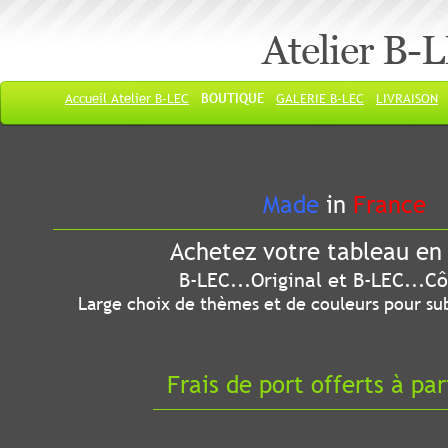
Atelier B-
Accueil Atelier B-LEC
BOUTIQUE
GALERIE B-LEC
LIVRAISON
Made
in
France
Achetez votre tableau en 
B-LEC...Original et B-LEC...Côté
Large choix de thèmes et de couleurs pour sub
Frais de port offerts à par