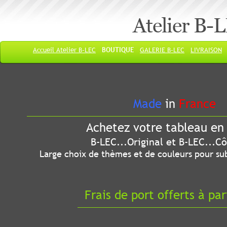
Atelier B-
Accueil Atelier B-LEC
BOUTIQUE
GALERIE B-LEC
LIVRAISON
Made
in
France
Achetez votre tableau en 
B-LEC...Original et B-LEC...Côté
Large choix de thèmes et de couleurs pour sub
Frais de port offerts à par