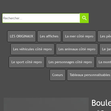
search
LES ORIGINAUX
Les affiches
La mer côté repro
Les pê
Les véhicules côté repro
Les animaux côté repro
Le ja
Le sport côté repro
Les personnages côté repro
La mont
Coeurs
Tableaux personnalisables
Boule