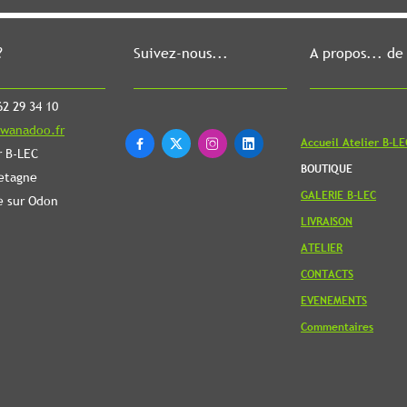
?
Suivez-nous...
A propos... de
2 29 34 10
wanadoo.fr
Accueil Atelier B-LE




r B-LEC
BOUTIQUE
etagne
GALERIE B-LEC
e sur Odon
LIVRAISON
ATELIER
CONTACTS
EVENEMENTS
Commentaires
Revenir en
haut