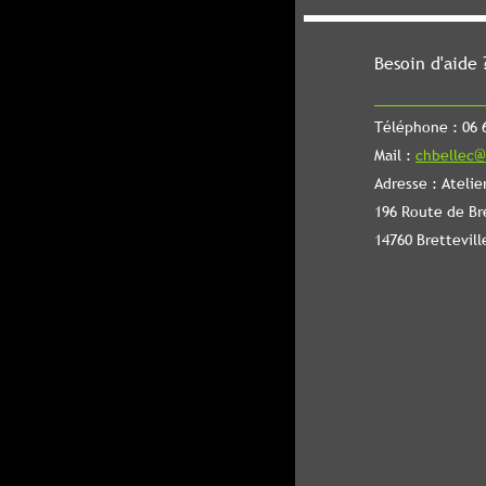
Besoin d'aide 
Téléphone : 06 6
Mail :
chbellec@
Adresse : Atelie
196 Route de Br
14760 Brettevill