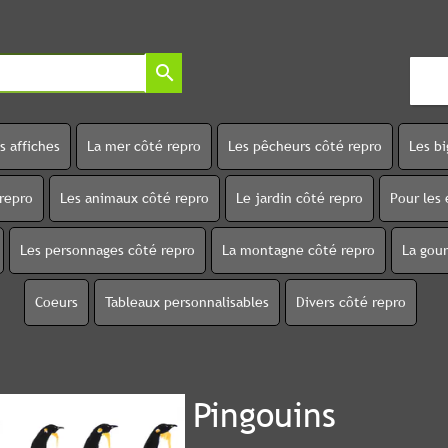
search
s affiches
La mer côté repro
Les pêcheurs côté repro
Les b
 repro
Les animaux côté repro
Le jardin côté repro
Pour les 
Les personnages côté repro
La montagne côté repro
La gou
Coeurs
Tableaux personnalisables
Divers côté repro
Pingouins