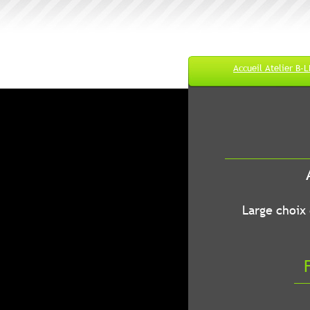
Accueil Atelier B-
M
A
B-LEC...O
Large choix de
Fr