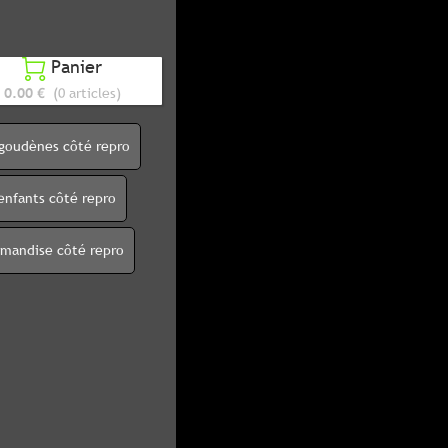
Panier

0.00 €
(0 articles)
igoudènes côté repro
enfants côté repro
rmandise côté repro