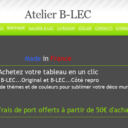
Atelier B-LEC
LEC
BOUTIQUE
GALERIE B-LEC
LIVRAISON
ATELIER
CONTACTS
EVENE
ade
in
France
chetez votre tableau en un clic
riginal et B-LEC...Côté repro
 thèmes et de couleurs pour sublimer votre déco mur
ais de port offerts à partir de 50€ d'ach