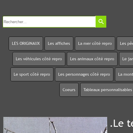
search
LES ORIGINAUX
Les affiches
La mer côté repro
Les pê
Les véhicules côté repro
Les animaux côté repro
Le ja
Le sport côté repro
Les personnages côté repro
La mont
Coeurs
Tableaux personnalisables
.Le t