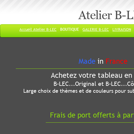
Atelier B-
Accueil Atelier B-LEC
BOUTIQUE
GALERIE B-LEC
LIVRAISON
Made
in
France
Achetez votre tableau en 
B-LEC...Original et B-LEC...Côté
Large choix de thèmes et de couleurs pour sub
Frais de port offerts à par