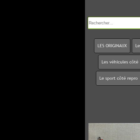
LES ORIGINAUX
Le
Les véhicules côté
Le sport côté repro