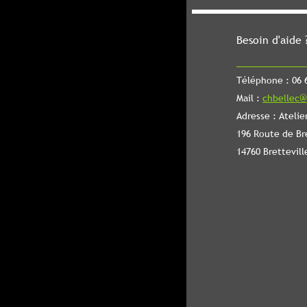
Besoin d'aide 
Téléphone : 06 6
Mail :
chbellec@
Adresse : Atelie
196 Route de Br
14760 Brettevill