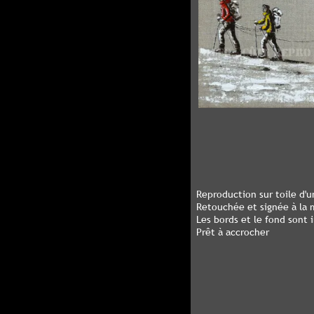
Reproduction sur toile d'
Retouchée et signée à la m
Les bords et le fond sont
Prêt à accrocher