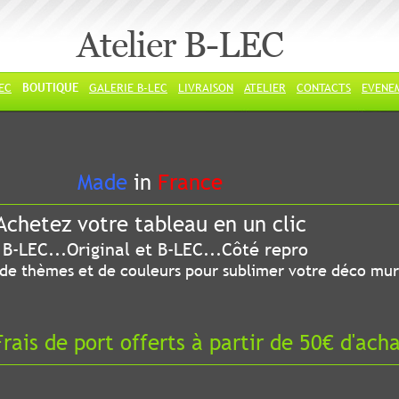
Atelier B-LEC
LEC
BOUTIQUE
GALERIE B-LEC
LIVRAISON
ATELIER
CONTACTS
EVENE
ade
in
France
chetez votre tableau en un clic
riginal et B-LEC...Côté repro
 thèmes et de couleurs pour sublimer votre déco mur
ais de port offerts à partir de 50€ d'ach