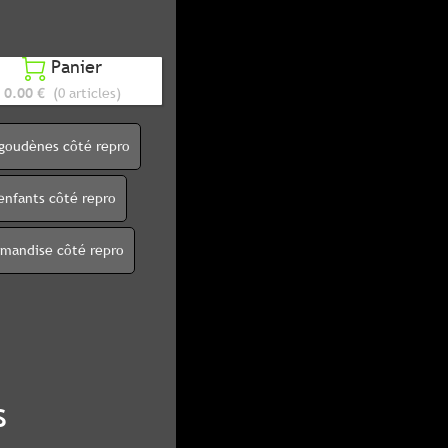
Panier

0.00 €
(0 articles)
igoudènes côté repro
enfants côté repro
rmandise côté repro
s