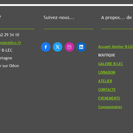
?
Suivez-nous...
A propos... de
2 29 34 10
wanadoo.fr
Accueil Atelier B-LE




r B-LEC
BOUTIQUE
etagne
GALERIE B-LEC
e sur Odon
LIVRAISON
ATELIER
CONTACTS
EVENEMENTS
Commentaires
Revenir en
haut