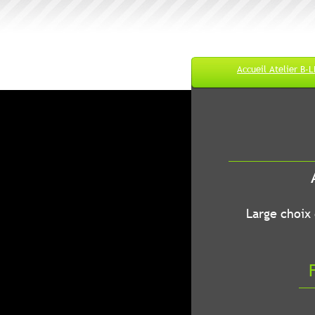
Accueil Atelier B-
M
A
B-LEC...O
Large choix de
Fr