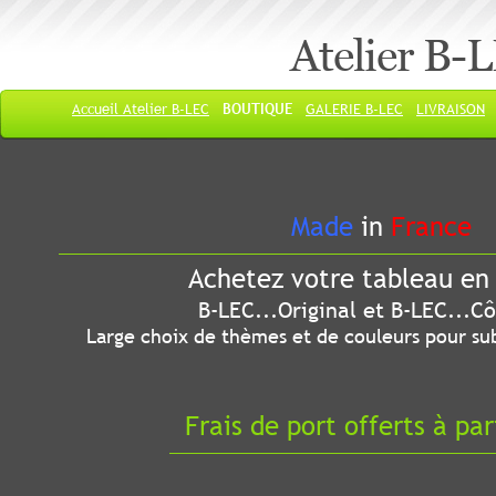
Atelier B-
Accueil Atelier B-LEC
BOUTIQUE
GALERIE B-LEC
LIVRAISON
Made
in
France
Achetez votre tableau en 
B-LEC...Original et B-LEC...Côté
Large choix de thèmes et de couleurs pour sub
Frais de port offerts à par