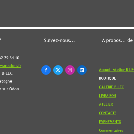
?
Suivez-nous...
A propos... de
2 29 34 10
wanadoo.fr
Accueil Atelier B-LE




r B-LEC
BOUTIQUE
etagne
GALERIE B-LEC
e sur Odon
LIVRAISON
ATELIER
CONTACTS
EVENEMENTS
Commentaires