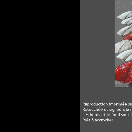
Reproduction imprimée sur
Retouchée et signée à la m
Les bords et le fond sont
Prêt à accrocher