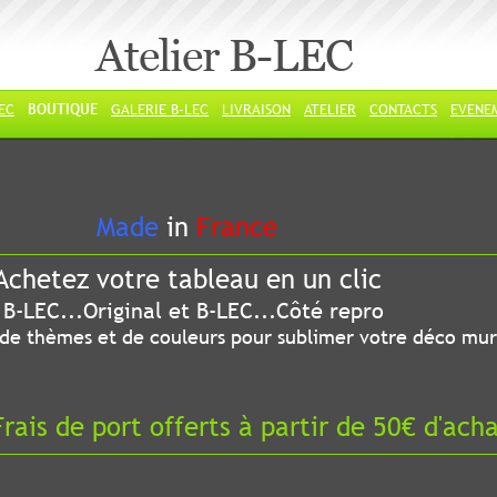
Atelier B-LEC
LEC
BOUTIQUE
GALERIE B-LEC
LIVRAISON
ATELIER
CONTACTS
EVENE
ade
in
France
chetez votre tableau en un clic
riginal et B-LEC...Côté repro
 thèmes et de couleurs pour sublimer votre déco mur
ais de port offerts à partir de 50€ d'ach