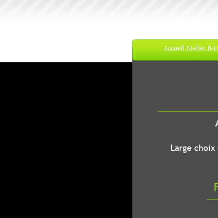
Accueil Atelier B-
M
A
B-LEC...O
Large choix de
Fr