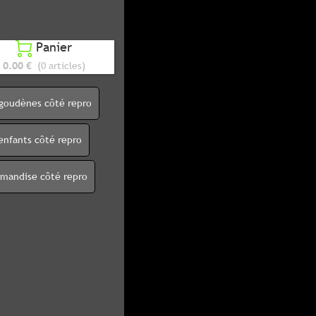
Panier

0.00 €
(0 articles)
igoudènes côté repro
enfants côté repro
rmandise côté repro