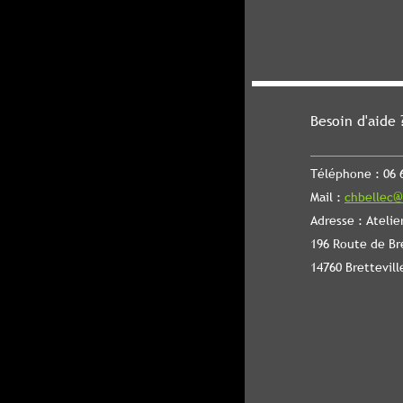
Besoin d'aide 
Téléphone : 06 6
Mail :
chbellec@
Adresse : Atelie
196 Route de Br
14760 Brettevill