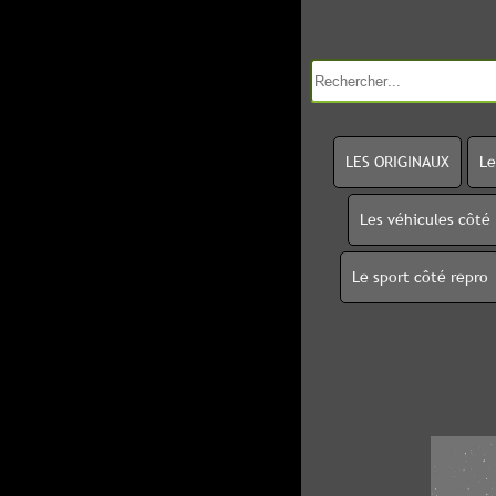
LES ORIGINAUX
Le
Les véhicules côté
Le sport côté repro