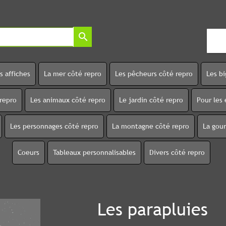
search
s affiches
La mer côté repro
Les pêcheurs côté repro
Les b
 repro
Les animaux côté repro
Le jardin côté repro
Pour les 
Les personnages côté repro
La montagne côté repro
La gou
Coeurs
Tableaux personnalisables
Divers côté repro
Les parapluies