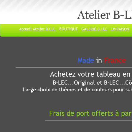
Atelier B-
Accueil Atelier B-LEC
BOUTIQUE
GALERIE B-LEC
LIVRAISON
Made
in
France
Achetez votre tableau en 
B-LEC...Original et B-LEC...Côté
Large choix de thèmes et de couleurs pour sub
Frais de port offerts à par