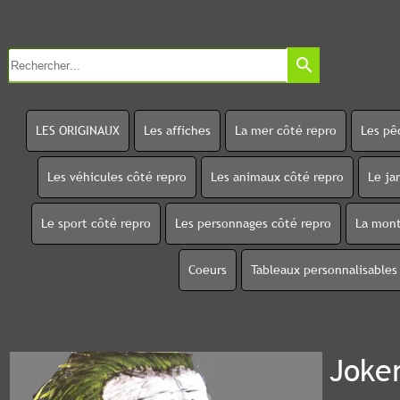
search
LES ORIGINAUX
Les affiches
La mer côté repro
Les pê
Les véhicules côté repro
Les animaux côté repro
Le ja
Le sport côté repro
Les personnages côté repro
La mont
Coeurs
Tableaux personnalisables
Joke