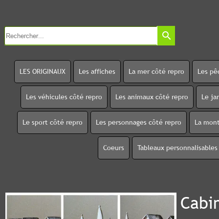
search
LES ORIGINAUX
Les affiches
La mer côté repro
Les pê
Les véhicules côté repro
Les animaux côté repro
Le ja
Le sport côté repro
Les personnages côté repro
La mont
Coeurs
Tableaux personnalisables
Cabi