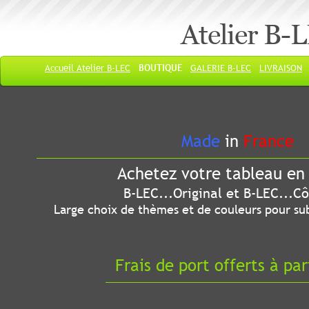
Atelier B-
Accueil Atelier B-LEC
BOUTIQUE
GALERIE B-LEC
LIVRAISON
Made
in
France
Achetez votre tableau en 
B-LEC...Original et B-LEC...Côté
Large choix de thèmes et de couleurs pour sub
Frais de port offerts à par