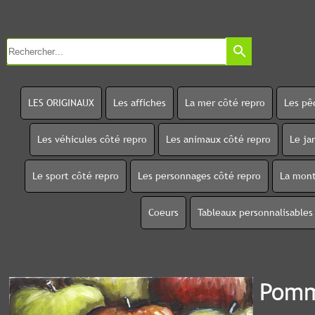
search
LES ORIGINAUX
Les affiches
La mer côté repro
Les pê
Les véhicules côté repro
Les animaux côté repro
Le ja
Le sport côté repro
Les personnages côté repro
La mont
Coeurs
Tableaux personnalisables
Pom