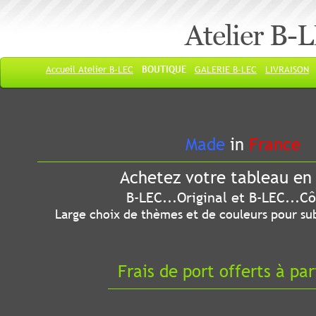
Atelier B-
Accueil Atelier B-LEC
BOUTIQUE
GALERIE B-LEC
LIVRAISON
Made
in
France
Achetez votre tableau en 
B-LEC...Original et B-LEC...Côté
Large choix de thèmes et de couleurs pour sub
Frais de port offerts à par