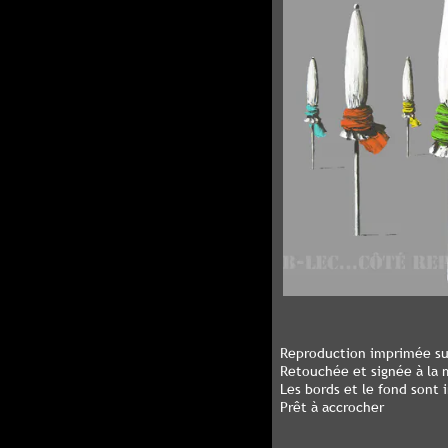
Reproduction imprimée sur
Retouchée et signée à la m
Les bords et le fond sont
Prêt à accrocher