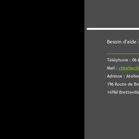
Besoin d'aide 
Téléphone : 06 6
Mail :
chbellec@
Adresse : Atelie
196 Route de Br
14760 Brettevill