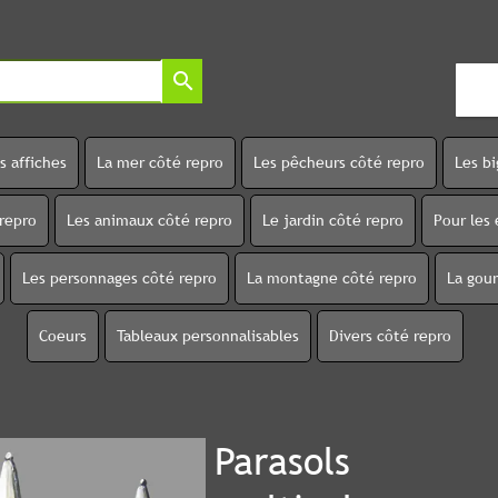
search
s affiches
La mer côté repro
Les pêcheurs côté repro
Les b
 repro
Les animaux côté repro
Le jardin côté repro
Pour les 
Les personnages côté repro
La montagne côté repro
La gou
Coeurs
Tableaux personnalisables
Divers côté repro
Parasols