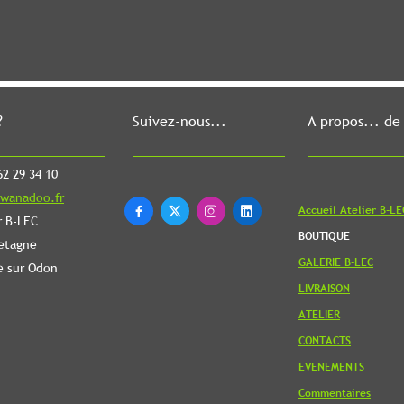
?
Suivez-nous...
A propos... de
2 29 34 10
wanadoo.fr
Accueil Atelier B-LE




r B-LEC
BOUTIQUE
etagne
GALERIE B-LEC
e sur Odon
LIVRAISON
ATELIER
CONTACTS
EVENEMENTS
Commentaires