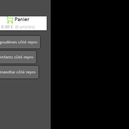
Panier

0.00 €
(0 articles)
igoudènes côté repro
enfants côté repro
rmandise côté repro