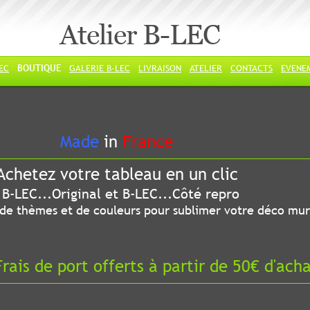
Atelier B-LEC
LEC
BOUTIQUE
GALERIE B-LEC
LIVRAISON
ATELIER
CONTACTS
EVENE
ade
in
France
chetez votre tableau en un clic
riginal et B-LEC...Côté repro
 thèmes et de couleurs pour sublimer votre déco mur
ais de port offerts à partir de 50€ d'ach