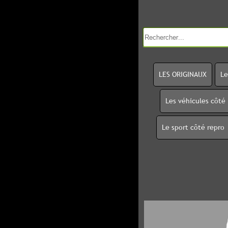
LES ORIGINAUX
Le
Les véhicules côté
Le sport côté repro