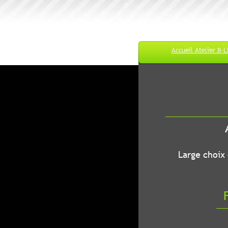
Accueil Atelier B-
M
A
B-LEC...O
Large choix de
Fr