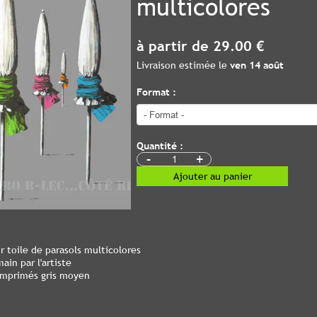
multicolores
à partir de 29.00 €
Livraison estimée le
ven 14 août
Format :
Quantité :
-
+
Ajouter au panier
 toile de parasols multicolores
ain par l'artiste
 imprimés gris moyen