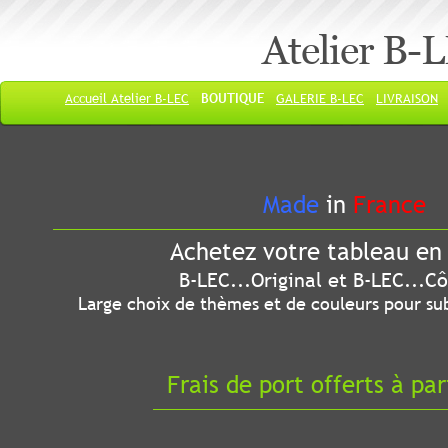
Atelier B-
Accueil Atelier B-LEC
BOUTIQUE
GALERIE B-LEC
LIVRAISON
Made
in
France
Achetez votre tableau en 
B-LEC...Original et B-LEC...Côté
Large choix de thèmes et de couleurs pour sub
Frais de port offerts à par