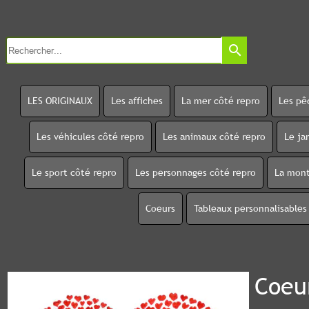
search
LES ORIGINAUX
Les affiches
La mer côté repro
Les pê
Les véhicules côté repro
Les animaux côté repro
Le ja
Le sport côté repro
Les personnages côté repro
La mont
Coeurs
Tableaux personnalisables
Coeu