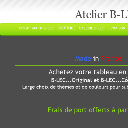
Atelier B-
Accueil Atelier B-LEC
BOUTIQUE
GALERIE B-LEC
LIVRAISON
Made
in
France
Achetez votre tableau en 
B-LEC...Original et B-LEC...Côté
Large choix de thèmes et de couleurs pour sub
Frais de port offerts à par