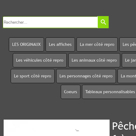
search
LES ORIGINAUX
Les affiches
La mer côté repro
Les pê
Les véhicules côté repro
Les animaux côté repro
Le ja
Le sport côté repro
Les personnages côté repro
La mont
Coeurs
Tableaux personnalisables
Pêch