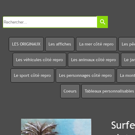
search
LES ORIGINAUX
Les affiches
La mer côté repro
Les pê
Les véhicules côté repro
Les animaux côté repro
Le ja
Le sport côté repro
Les personnages côté repro
La mont
Coeurs
Tableaux personnalisables
Surf