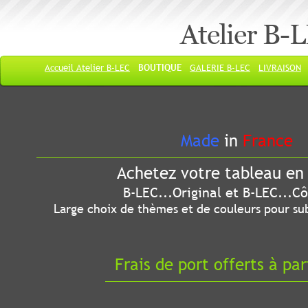
Atelier B-
Accueil Atelier B-LEC
BOUTIQUE
GALERIE B-LEC
LIVRAISON
Made
in
France
Achetez votre tableau en 
B-LEC...Original et B-LEC...Côté
Large choix de thèmes et de couleurs pour sub
Frais de port offerts à par