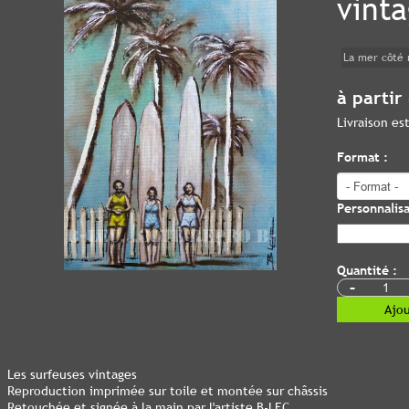
vint
La mer côté 
à partir
Livraison e
Format :
Personnalisa
Quantité :
-
Ajou
Les surfeuses vintages
Reproduction imprimée sur toile et montée sur châssis
Retouchée et signée à la main par l'artiste B-LEC