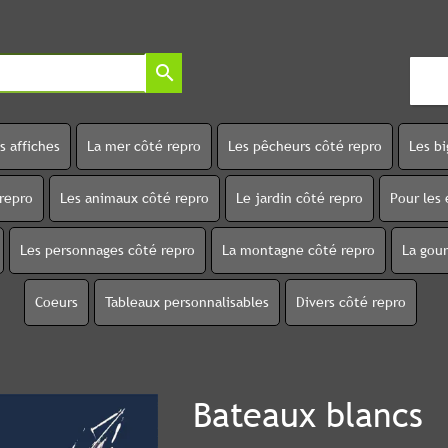
search
s affiches
La mer côté repro
Les pêcheurs côté repro
Les b
 repro
Les animaux côté repro
Le jardin côté repro
Pour les 
Les personnages côté repro
La montagne côté repro
La gou
Coeurs
Tableaux personnalisables
Divers côté repro
Bateaux blancs