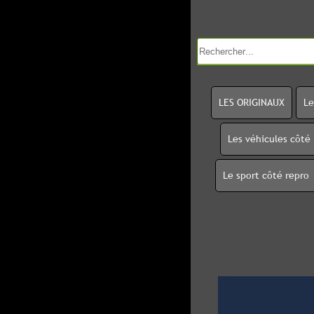
LES ORIGINAUX
Le
Les véhicules côté
Le sport côté repro