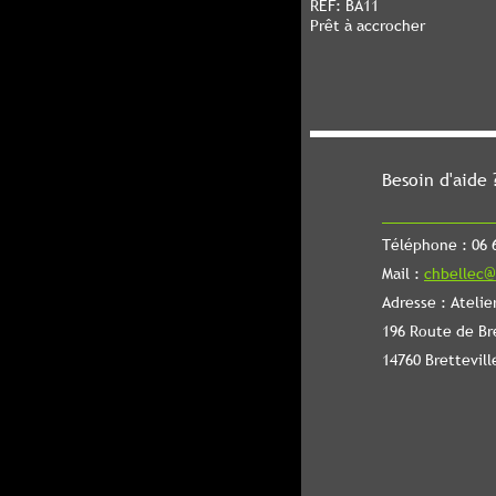
REF: BA11
Prêt à accrocher
Besoin d'aide 
Téléphone : 06 6
Mail :
chbellec@
Adresse : Atelie
196 Route de Br
14760 Brettevill