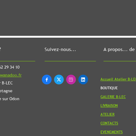
?
Suivez-nous...
A propos... de
2 29 34 10
wanadoo.fr
Accueil Atelier B-LE




r B-LEC
BOUTIQUE
etagne
GALERIE B-LEC
e sur Odon
LIVRAISON
ATELIER
CONTACTS
EVENEMENTS