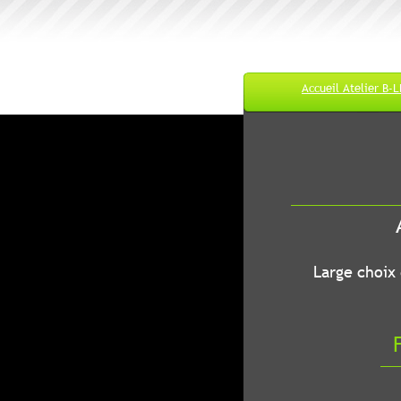
Accueil Atelier B-
M
A
B-LEC...O
Large choix de
Fr