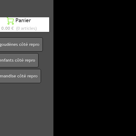
Panier

0.00 €
(0 articles)
igoudènes côté repro
enfants côté repro
rmandise côté repro