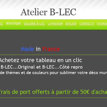
Atelier B-LEC
LEC
BOUTIQUE
GALERIE B-LEC
LIVRAISON
ATELIER
CONTACTS
EVENE
ade
in
France
chetez votre tableau en un clic
riginal et B-LEC...Côté repro
 thèmes et de couleurs pour sublimer votre déco mur
ais de port offerts à partir de 50€ d'ach