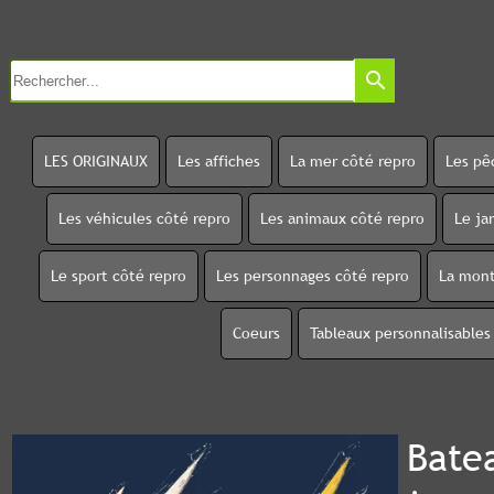
search
LES ORIGINAUX
Les affiches
La mer côté repro
Les pê
Les véhicules côté repro
Les animaux côté repro
Le ja
Le sport côté repro
Les personnages côté repro
La mont
Coeurs
Tableaux personnalisables
Batea