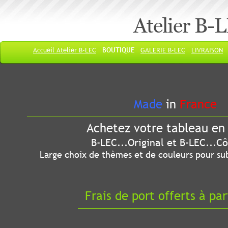
Atelier B-
Accueil Atelier B-LEC
BOUTIQUE
GALERIE B-LEC
LIVRAISON
Made
in
France
Achetez votre tableau en 
B-LEC...Original et B-LEC...Côté
Large choix de thèmes et de couleurs pour sub
Frais de port offerts à par