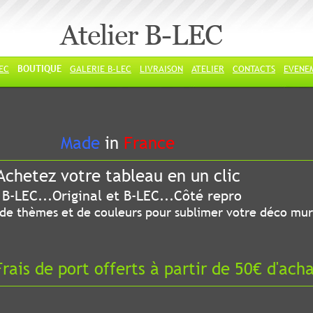
Atelier B-LEC
LEC
BOUTIQUE
GALERIE B-LEC
LIVRAISON
ATELIER
CONTACTS
EVENE
ade
in
France
chetez votre tableau en un clic
riginal et B-LEC...Côté repro
 thèmes et de couleurs pour sublimer votre déco mur
ais de port offerts à partir de 50€ d'ach