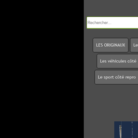
LES ORIGINAUX
Le
Les véhicules côté
Le sport côté repro