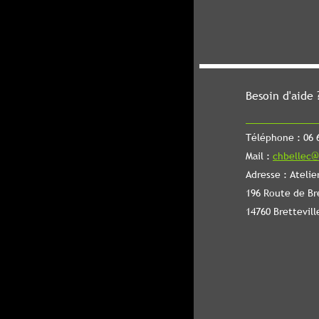
Besoin d'aide 
Téléphone : 06 6
Mail :
chbellec@
Adresse : Atelie
196 Route de Br
14760 Brettevill