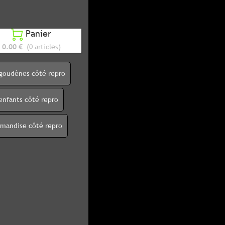
Panier

0.00 €
(0 articles)
igoudènes côté repro
enfants côté repro
rmandise côté repro