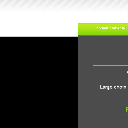
Accueil Atelier B-
M
A
B-LEC...O
Large choix de
Fr