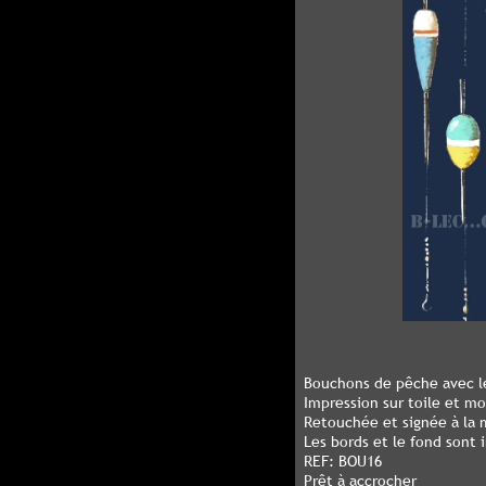
Bouchons de pêche avec l
Impression sur toile et m
Retouchée et signée à la m
Les bords et le fond sont
REF: BOU16
Prêt à accrocher