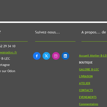
?
Suivez-nous...
A propos... de
2 29 34 10
wanadoo.fr
Accueil Atelier B-LE




r B-LEC
BOUTIQUE
etagne
GALERIE B-LEC
e sur Odon
LIVRAISON
ATELIER
CONTACTS
EVENEMENTS
Commentaires