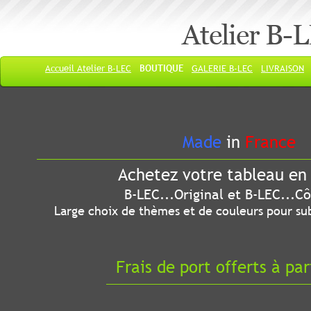
Atelier B-
Accueil Atelier B-LEC
BOUTIQUE
GALERIE B-LEC
LIVRAISON
Made
in
France
Achetez votre tableau en 
B-LEC...Original et B-LEC...Côté
Large choix de thèmes et de couleurs pour sub
Frais de port offerts à par