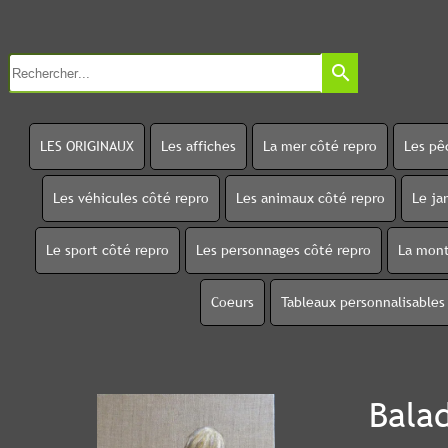
search
LES ORIGINAUX
Les affiches
La mer côté repro
Les pê
Les véhicules côté repro
Les animaux côté repro
Le ja
Le sport côté repro
Les personnages côté repro
La mont
Coeurs
Tableaux personnalisables
Bala