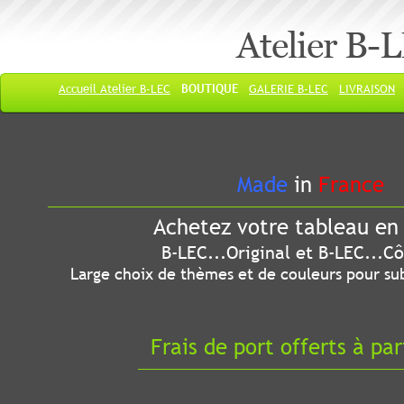
Atelier B-
Accueil Atelier B-LEC
BOUTIQUE
GALERIE B-LEC
LIVRAISON
Made
in
France
Achetez votre tableau en 
B-LEC...Original et B-LEC...Côté
Large choix de thèmes et de couleurs pour sub
Frais de port offerts à par