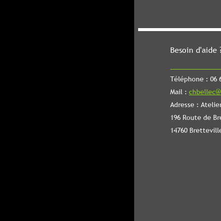
Besoin d'aide 
Téléphone : 06 6
Mail :
chbellec@
Adresse : Atelie
196 Route de Br
14760 Brettevill