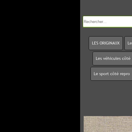
LES ORIGINAUX
Le
Les véhicules côté
Le sport côté repro