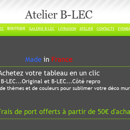
Atelier B-LEC
LEC
BOUTIQUE
GALERIE B-LEC
LIVRAISON
ATELIER
CONTACTS
EVENE
ade
in
France
chetez votre tableau en un clic
riginal et B-LEC...Côté repro
 thèmes et de couleurs pour sublimer votre déco mur
ais de port offerts à partir de 50€ d'ach