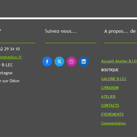
?
Suivez-nous...
A propos... de
2 29 34 10
wanadoo.fr
Accueil Atelier B-LE




r B-LEC
BOUTIQUE
etagne
GALERIE B-LEC
e sur Odon
LIVRAISON
ATELIER
CONTACTS
EVENEMENTS
Commentaires
Revenir en
haut