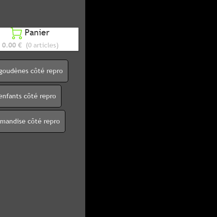
Panier

0.00 €
(0 articles)
igoudènes côté repro
enfants côté repro
rmandise côté repro