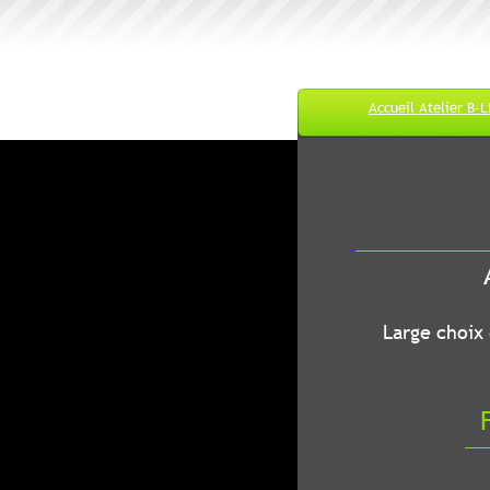
Accueil Atelier B-
M
A
B-LEC...O
Large choix de
Fr