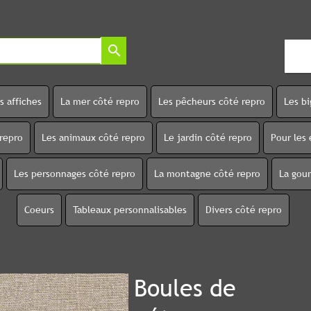
search
s affiches
La mer côté repro
Les pêcheurs côté repro
Les b
 repro
Les animaux côté repro
Le jardin côté repro
Pour les 
Les personnages côté repro
La montagne côté repro
La gou
Coeurs
Tableaux personnalisables
Divers côté repro
Boules de