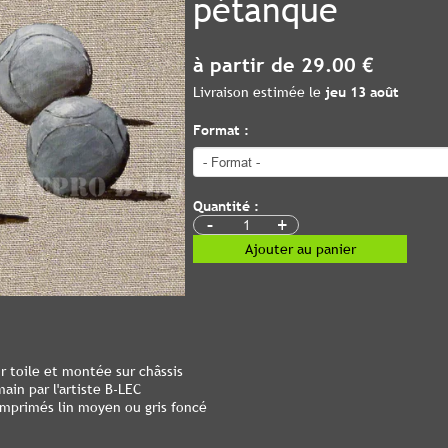
pétanque
à partir de 29.00 €
Livraison estimée le
jeu 13 août
Format :
Quantité :
-
+
Ajouter au panier
 toile et montée sur châssis
ain par l'artiste B-LEC
 imprimés lin moyen ou gris foncé