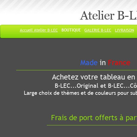
Atelier B-
Accueil Atelier B-LEC
BOUTIQUE
GALERIE B-LEC
LIVRAISON
Made
in
France
Achetez votre tableau en 
B-LEC...Original et B-LEC...Côté
Large choix de thèmes et de couleurs pour sub
Frais de port offerts à par