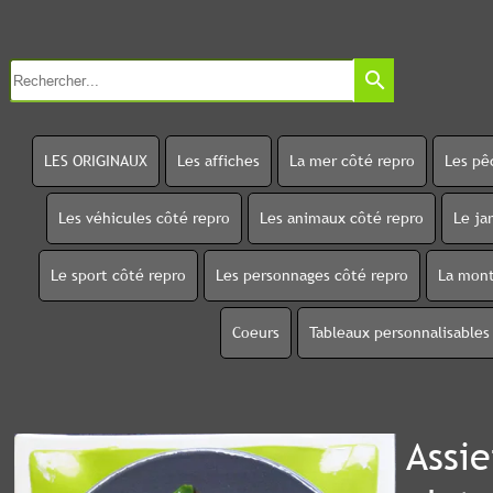
search
LES ORIGINAUX
Les affiches
La mer côté repro
Les pê
Les véhicules côté repro
Les animaux côté repro
Le ja
Le sport côté repro
Les personnages côté repro
La mont
Coeurs
Tableaux personnalisables
Assie