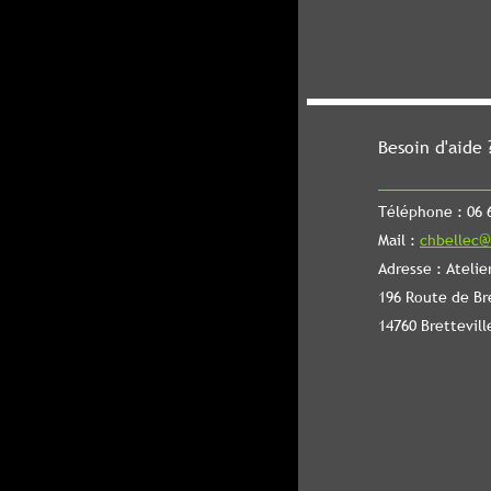
Besoin d'aide 
Téléphone : 06 6
Mail :
chbellec@
Adresse : Atelie
196 Route de Br
14760 Brettevill