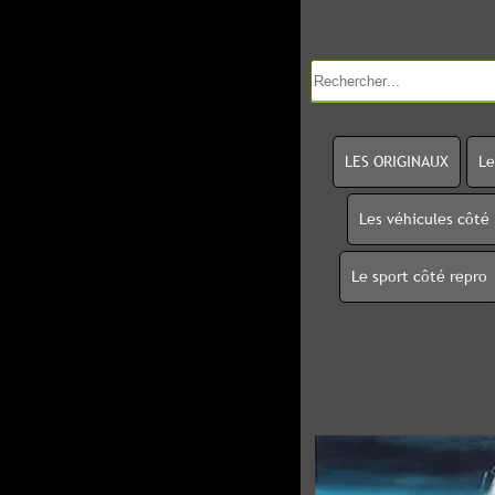
LES ORIGINAUX
Le
Les véhicules côté
Le sport côté repro