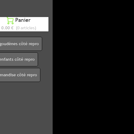
Panier

0.00 €
(0 articles)
igoudènes côté repro
enfants côté repro
rmandise côté repro