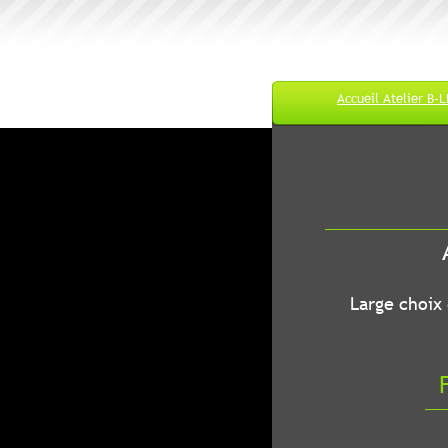
Accueil Atelier B-
M
A
B-LEC...O
Large choix de
Fr