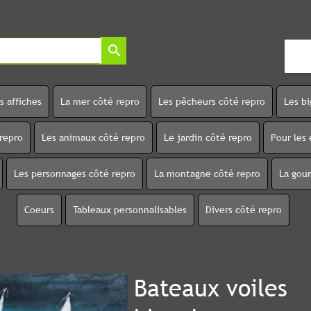
search
s affiches
La mer côté repro
Les pêcheurs côté repro
Les b
 repro
Les animaux côté repro
Le jardin côté repro
Pour les 
Les personnages côté repro
La montagne côté repro
La gou
Coeurs
Tableaux personnalisables
Divers côté repro
Bateaux voiles