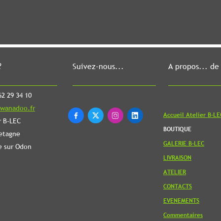
?
Suivez-nous...
A propos... de
2 29 34 10
wanadoo.fr
Accueil Atelier B-LE




r B-LEC
BOUTIQUE
etagne
GALERIE B-LEC
e sur Odon
LIVRAISON
ATELIER
CONTACTS
EVENEMENTS
Commentaires