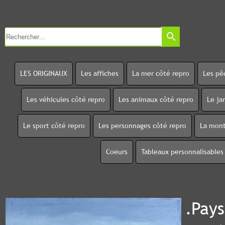
search
LES ORIGINAUX
Les affiches
La mer côté repro
Les pê
Les véhicules côté repro
Les animaux côté repro
Le ja
Le sport côté repro
Les personnages côté repro
La mont
Coeurs
Tableaux personnalisables
.Pay