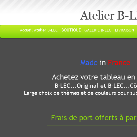
Atelier B-
Accueil Atelier B-LEC
BOUTIQUE
GALERIE B-LEC
LIVRAISON
Made
in
France
Achetez votre tableau en 
B-LEC...Original et B-LEC...Côté
Large choix de thèmes et de couleurs pour sub
Frais de port offerts à par