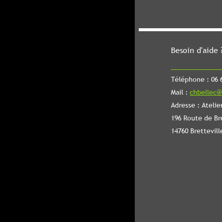
Besoin d'aide 
Téléphone : 06 6
Mail :
chbellec@
Adresse : Atelie
196 Route de Br
14760 Brettevill