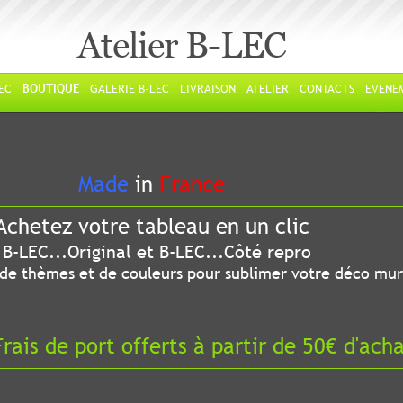
Atelier B-LEC
LEC
BOUTIQUE
GALERIE B-LEC
LIVRAISON
ATELIER
CONTACTS
EVENE
ade
in
France
chetez votre tableau en un clic
riginal et B-LEC...Côté repro
 thèmes et de couleurs pour sublimer votre déco mur
ais de port offerts à partir de 50€ d'ach