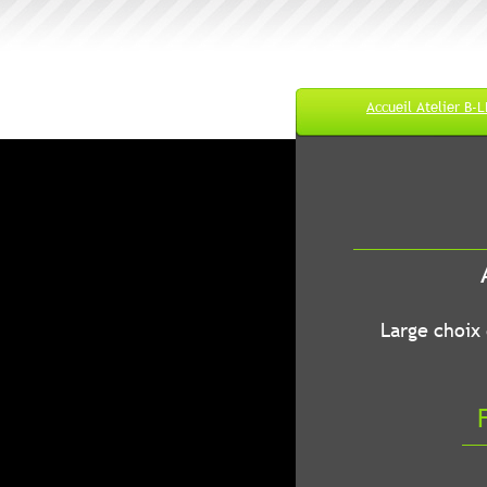
Accueil Atelier B-
M
A
B-LEC...O
Large choix de
Fr