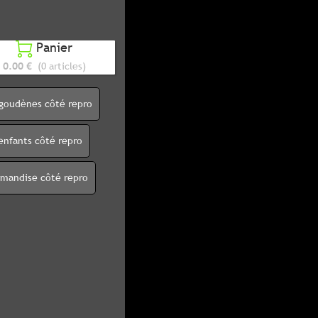
Panier

0.00 €
(0 articles)
igoudènes côté repro
enfants côté repro
rmandise côté repro