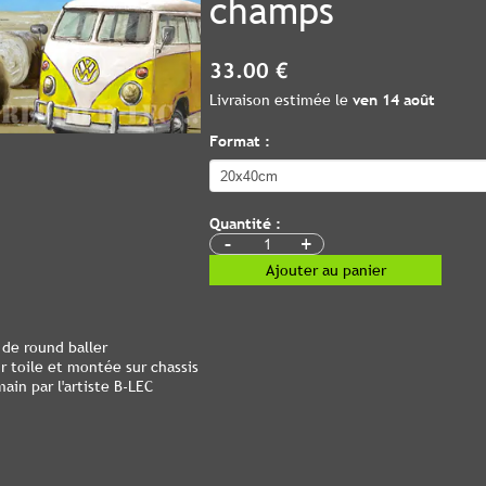
champs
33.00 €
Livraison estimée le
ven 14 août
Format :
Quantité :
-
+
Ajouter au panier
de round baller
 toile et montée sur chassis
ain par l'artiste B-LEC