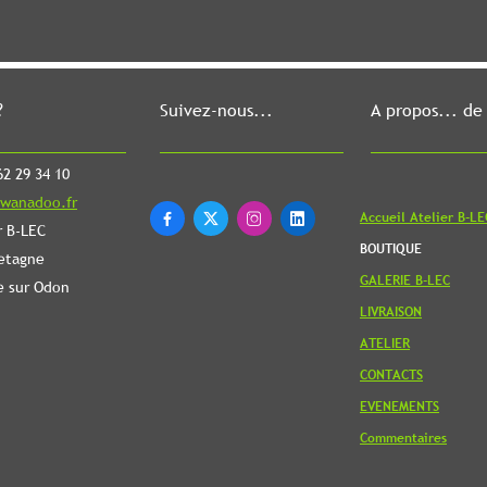
?
Suivez-nous...
A propos... de
2 29 34 10
wanadoo.fr
Accueil Atelier B-LE




r B-LEC
BOUTIQUE
etagne
GALERIE B-LEC
e sur Odon
LIVRAISON
ATELIER
CONTACTS
EVENEMENTS
Commentaires
Revenir en
haut