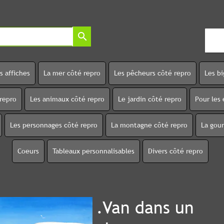
search
s affiches
La mer côté repro
Les pêcheurs côté repro
Les b
 repro
Les animaux côté repro
Le jardin côté repro
Pour les 
Les personnages côté repro
La montagne côté repro
La gou
Coeurs
Tableaux personnalisables
Divers côté repro
.Van dans un