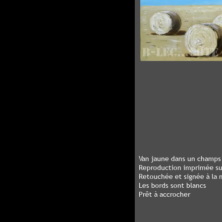
Van jaune dans un champs 
Reproduction imprimée sur
Retouchée et signée à la m
Les bords sont blancs
Prêt à accrocher