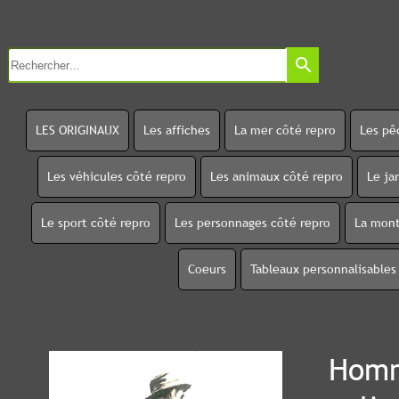
search
LES ORIGINAUX
Les affiches
La mer côté repro
Les pê
Les véhicules côté repro
Les animaux côté repro
Le ja
Le sport côté repro
Les personnages côté repro
La mont
Coeurs
Tableaux personnalisables
Homm