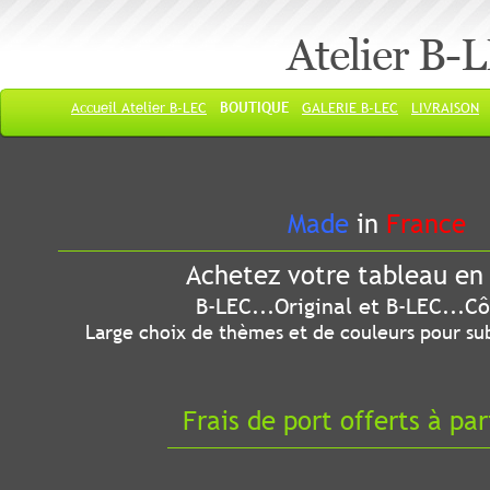
Atelier B-
Accueil Atelier B-LEC
BOUTIQUE
GALERIE B-LEC
LIVRAISON
Made
in
France
Achetez votre tableau en 
B-LEC...Original et B-LEC...Côté
Large choix de thèmes et de couleurs pour sub
Frais de port offerts à par