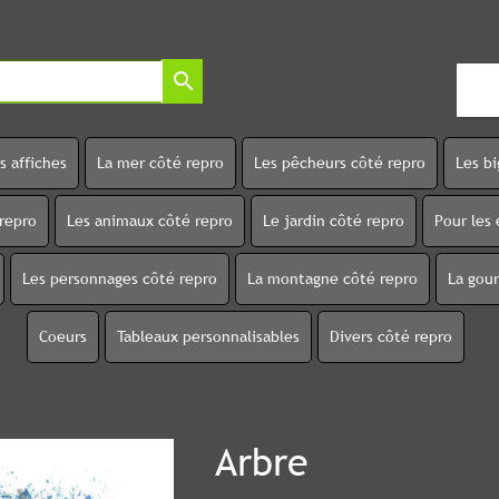
search
s affiches
La mer côté repro
Les pêcheurs côté repro
Les b
 repro
Les animaux côté repro
Le jardin côté repro
Pour les 
Les personnages côté repro
La montagne côté repro
La gou
Coeurs
Tableaux personnalisables
Divers côté repro
Arbre