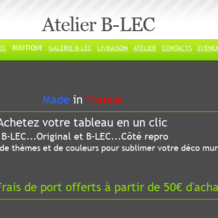
Atelier B-LEC
LEC
BOUTIQUE
GALERIE B-LEC
LIVRAISON
ATELIER
CONTACTS
EVENE
ade
in
France
chetez votre tableau en un clic
riginal et B-LEC...Côté repro
 thèmes et de couleurs pour sublimer votre déco mur
ais de port offerts à partir de 50€ d'ach