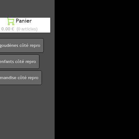
Panier

0.00 €
(0 articles)
igoudènes côté repro
enfants côté repro
rmandise côté repro