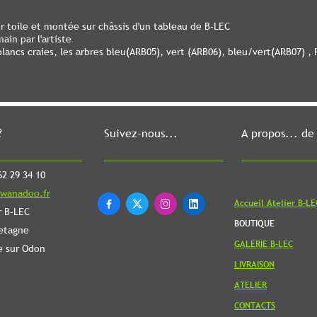
 toile et montée sur châssis d'un tableau de B-LEC
ain par l'artiste
blancs craies, les arbres bleu(ARB05), vert (ARB06), bleu/vert(ARB07) ,
?
Suivez-nous...
A propos... de
2 29 34 10
wanadoo.fr
Accueil Atelier B-LE




r B-LEC
BOUTIQUE
etagne
GALERIE B-LEC
e sur Odon
LIVRAISON
ATELIER
CONTACTS