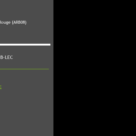
 Rouge (ARB08)
 B-LEC
C