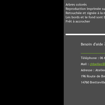
Arbres colorés
Reproduction imprimée sur
Retouchée et signée à la m
Les bords et le fond sont 
Prêt à accrocher
Besoin d'aide 
Téléphone : 06 6
Mail :
chbellec@
Adresse : Atelie
196 Route de Br
14760 Brettevill