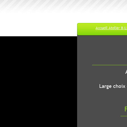
Accueil Atelier B-
M
A
B-LEC...O
Large choix de
Fr