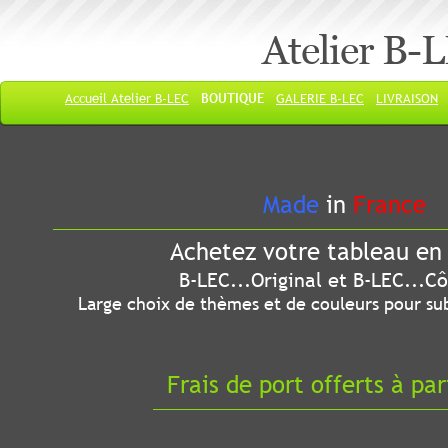
Atelier B-
Accueil Atelier B-LEC
BOUTIQUE
GALERIE B-LEC
LIVRAISON
Made
in
France
Achetez votre tableau en 
B-LEC...Original et B-LEC...Côté
Large choix de thèmes et de couleurs pour sub
Frais de port offerts à par