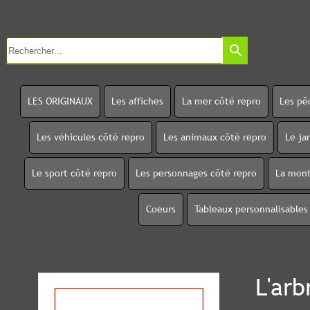
search
LES ORIGINAUX
Les affiches
La mer côté repro
Les pê
Les véhicules côté repro
Les animaux côté repro
Le ja
Le sport côté repro
Les personnages côté repro
La mont
Coeurs
Tableaux personnalisables
L'arb