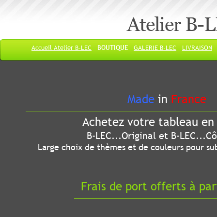
Atelier B-
Accueil Atelier B-LEC
BOUTIQUE
GALERIE B-LEC
LIVRAISON
Made
in
France
Achetez votre tableau en 
B-LEC...Original et B-LEC...Côté
Large choix de thèmes et de couleurs pour sub
Frais de port offerts à par