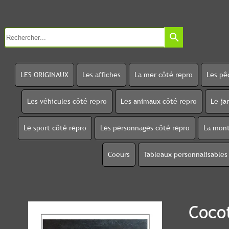
search
LES ORIGINAUX
Les affiches
La mer côté repro
Les pê
Les véhicules côté repro
Les animaux côté repro
Le ja
Le sport côté repro
Les personnages côté repro
La mont
Coeurs
Tableaux personnalisables
Coco