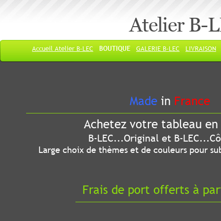
Atelier B-
Accueil Atelier B-LEC
BOUTIQUE
GALERIE B-LEC
LIVRAISON
Made
in
France
Achetez votre tableau en 
B-LEC...Original et B-LEC...Côté
Large choix de thèmes et de couleurs pour sub
Frais de port offerts à par