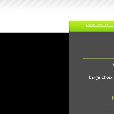
Accueil Atelier B-
M
A
B-LEC...O
Large choix de
Fr