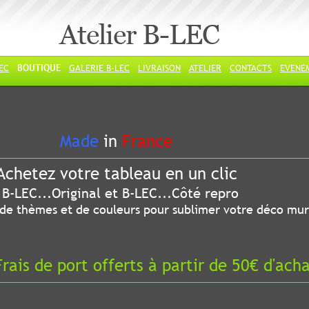
Atelier B-LEC
LEC
BOUTIQUE
GALERIE B-LEC
LIVRAISON
ATELIER
CONTACTS
EVENE
ade
in
France
chetez votre tableau en un clic
riginal et B-LEC...Côté repro
 thèmes et de couleurs pour sublimer votre déco mur
ais de port offerts à partir de 50€ d'ach