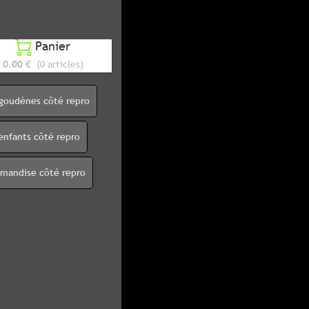
Panier

0.00 €
(0 articles)
igoudènes côté repro
enfants côté repro
rmandise côté repro