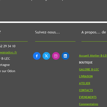
?
Suivez-nous...
A propos... de
2 29 34 10
wanadoo.fr
Accueil Atelier B-LE




r B-LEC
BOUTIQUE
etagne
GALERIE B-LEC
e sur Odon
LIVRAISON
ATELIER
CONTACTS
EVENEMENTS
Commentaires