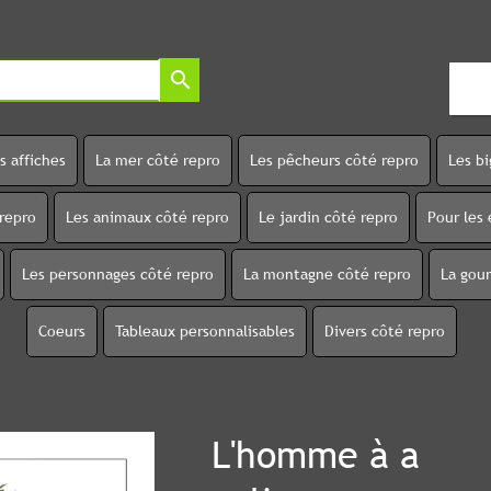
search
s affiches
La mer côté repro
Les pêcheurs côté repro
Les b
 repro
Les animaux côté repro
Le jardin côté repro
Pour les 
Les personnages côté repro
La montagne côté repro
La gou
Coeurs
Tableaux personnalisables
Divers côté repro
L'homme à a