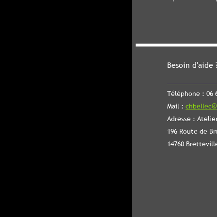
Besoin d'aide 
Téléphone : 06 6
Mail :
chbellec@
Adresse : Atelie
196 Route de Br
14760 Brettevill