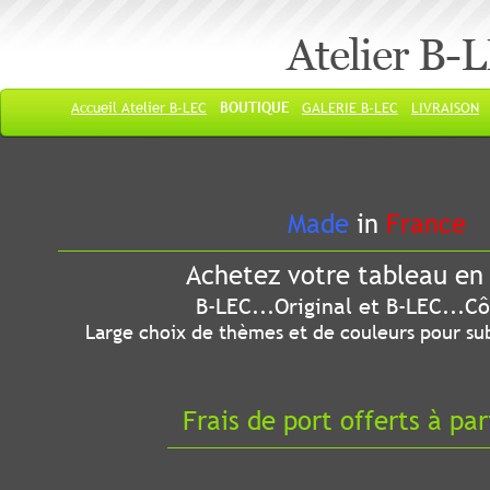
Atelier B-
Accueil Atelier B-LEC
BOUTIQUE
GALERIE B-LEC
LIVRAISON
Made
in
France
Achetez votre tableau en 
B-LEC...Original et B-LEC...Côté
Large choix de thèmes et de couleurs pour sub
Frais de port offerts à par