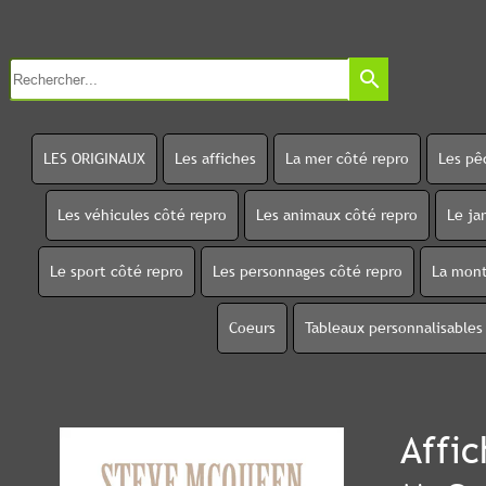
search
LES ORIGINAUX
Les affiches
La mer côté repro
Les pê
Les véhicules côté repro
Les animaux côté repro
Le ja
Le sport côté repro
Les personnages côté repro
La mont
Coeurs
Tableaux personnalisables
Affic