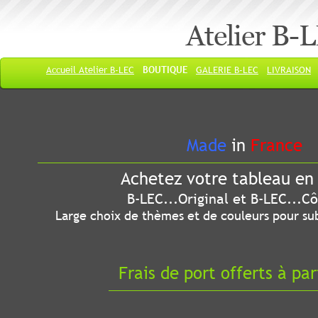
Atelier B-
Accueil Atelier B-LEC
BOUTIQUE
GALERIE B-LEC
LIVRAISON
Made
in
France
Achetez votre tableau en 
B-LEC...Original et B-LEC...Côté
Large choix de thèmes et de couleurs pour sub
Frais de port offerts à par