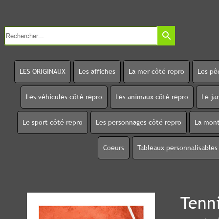
search
LES ORIGINAUX
Les affiches
La mer côté repro
Les pê
Les véhicules côté repro
Les animaux côté repro
Le ja
Le sport côté repro
Les personnages côté repro
La mont
Coeurs
Tableaux personnalisables
Tenni