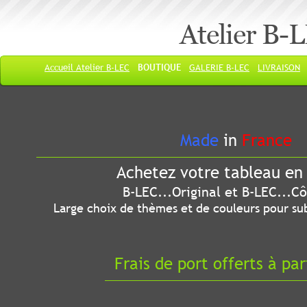
Atelier B-
Accueil Atelier B-LEC
BOUTIQUE
GALERIE B-LEC
LIVRAISON
Made
in
France
Achetez votre tableau en 
B-LEC...Original et B-LEC...Côté
Large choix de thèmes et de couleurs pour sub
Frais de port offerts à par