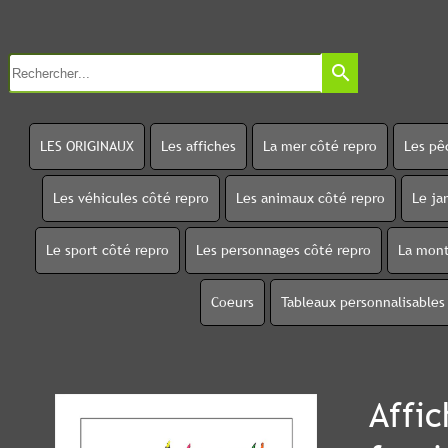
search
LES ORIGINAUX
Les affiches
La mer côté repro
Les pê
Les véhicules côté repro
Les animaux côté repro
Le ja
Le sport côté repro
Les personnages côté repro
La mont
Coeurs
Tableaux personnalisables
Affic