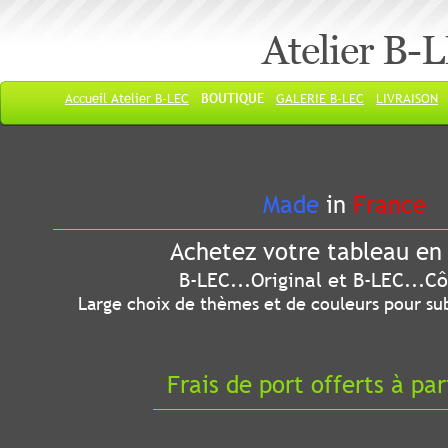
Atelier B-
Accueil Atelier B-LEC
BOUTIQUE
GALERIE B-LEC
LIVRAISON
Made
in
France
Achetez votre tableau en 
B-LEC...Original et B-LEC...Côté
Large choix de thèmes et de couleurs pour sub
Frais de port offerts à par