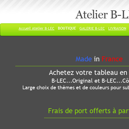
Atelier B-
Accueil Atelier B-LEC
BOUTIQUE
GALERIE B-LEC
LIVRAISON
Made
in
France
Achetez votre tableau en 
B-LEC...Original et B-LEC...Côté
Large choix de thèmes et de couleurs pour sub
Frais de port offerts à par