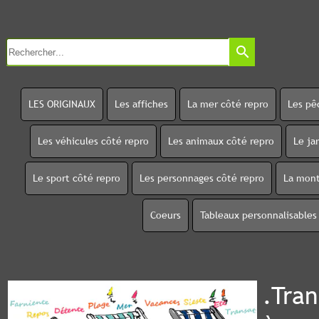
search
LES ORIGINAUX
Les affiches
La mer côté repro
Les pê
Les véhicules côté repro
Les animaux côté repro
Le ja
Le sport côté repro
Les personnages côté repro
La mont
Coeurs
Tableaux personnalisables
.Tran