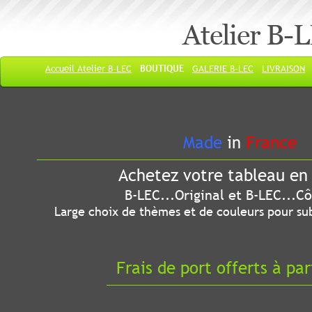
Atelier B-
Accueil Atelier B-LEC
BOUTIQUE
GALERIE B-LEC
LIVRAISON
Made
in
France
Achetez votre tableau en 
B-LEC...Original et B-LEC...Côté
Large choix de thèmes et de couleurs pour sub
Frais de port offerts à par