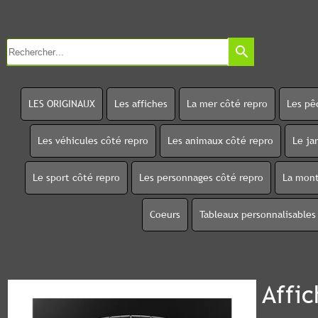
search
LES ORIGINAUX
Les affiches
La mer côté repro
Les pê
Les véhicules côté repro
Les animaux côté repro
Le ja
Le sport côté repro
Les personnages côté repro
La mont
Coeurs
Tableaux personnalisables
Affic