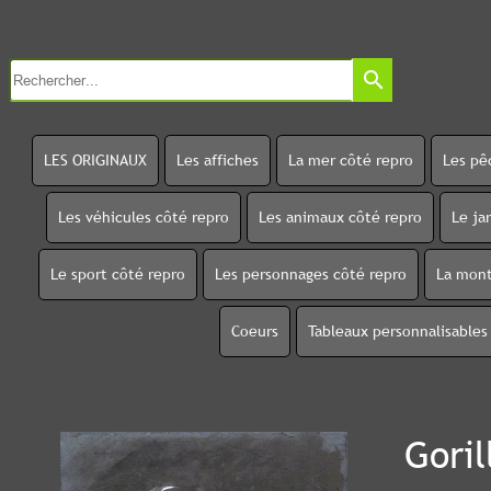
search
LES ORIGINAUX
Les affiches
La mer côté repro
Les pê
Les véhicules côté repro
Les animaux côté repro
Le ja
Le sport côté repro
Les personnages côté repro
La mont
Coeurs
Tableaux personnalisables
Goril