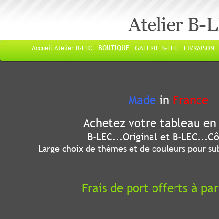
Atelier B-
Accueil Atelier B-LEC
BOUTIQUE
GALERIE B-LEC
LIVRAISON
Made
in
France
Achetez votre tableau en 
B-LEC...Original et B-LEC...Côté
Large choix de thèmes et de couleurs pour sub
Frais de port offerts à par